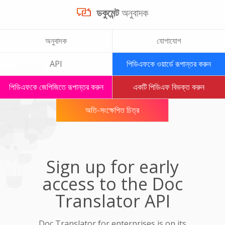
ডকুমেন্ট
অনুবাদক
অনুবাদক
যোগাযোগ
API
পিডিএফকে ওয়ার্ডে রূপান্তর করুন
পিডিএফকে জেপিজিতে রূপান্তর করুন
একটি পিডিএফ বিভক্ত করুন
অতি-সংক্ষেপিত চিত্র
Sign up for early
access to the Doc
Translator API
Doc Translator for enterprises is on its