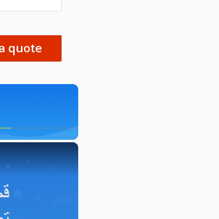
×
×
nmute
Fullscreen