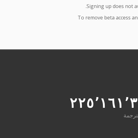
Signing up does not au
To remove beta access and
٢٢٥٬١٦١٬
ترجمة