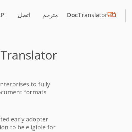
Translator
Doc
مترجم
اتصل
PI
 Translator
nterprises to fully
ocument formats.
cted early adopter
on to be eligible for