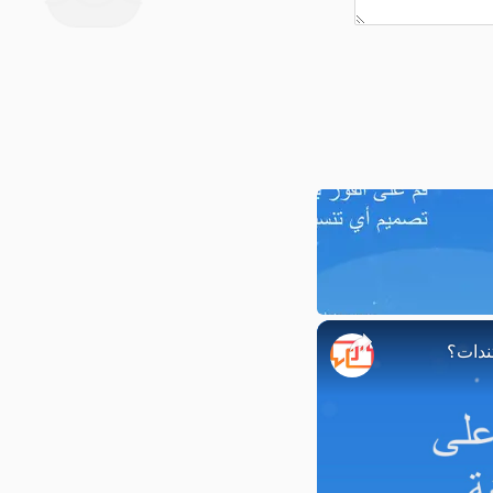
ندات؟