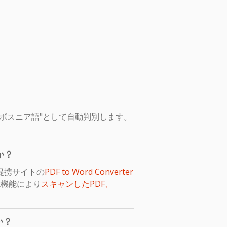
ボスニア語"として自動判別します。
か？
提携サイトの
PDF to Word Converter
R機能により
スキャンしたPDF、
か？