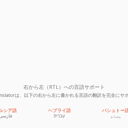
右から左（RTL）への言語サポート
c Translatorは、以下の右から左に書かれる言語の翻訳を完全
ルシア語
ヘブライ語
パシュトー
پښتو
עִברִית
فارسی