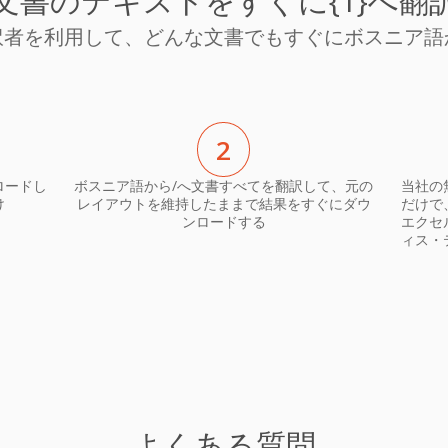
文書のテキストをすぐに{1}へ翻
訳者を利用して、どんな文書でもすぐにボスニア語
2
ロードし
ボスニア語から/へ文書すべてを翻訳して、元の
当社の
け
レイアウトを維持したままで結果をすぐにダウ
だけで
ンロードする
エクセ
ィス・
よくある質問