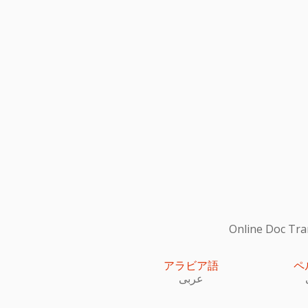
Online Do
アラビア語
ペ
عربى