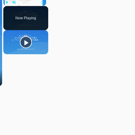
Play
Unmute
Fullscreen
Now Playing