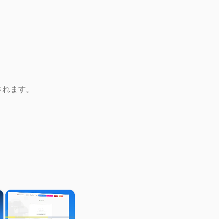
されます。
×
×