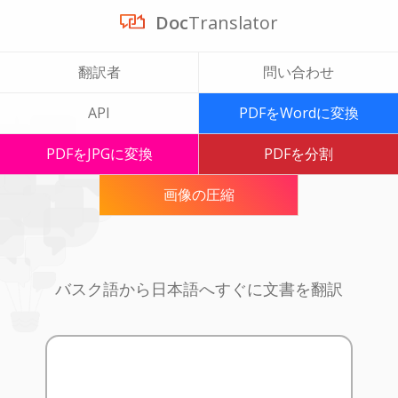
Doc
Translator
翻訳者
問い合わせ
API
PDFをWordに変換
PDFをJPGに変換
PDFを分割
画像の圧縮
バスク語から日本語へすぐに文書を翻訳