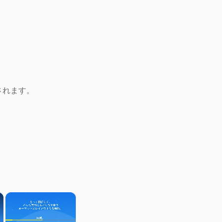
されます。
×
×