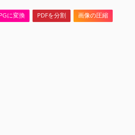
JPGに変換
PDFを分割
画像の圧縮