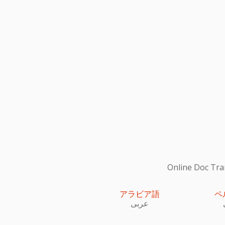
Online Do
アラビア語
ペ
عربى