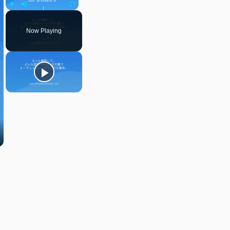
Play
Unmute
Fullscreen
Now Playing