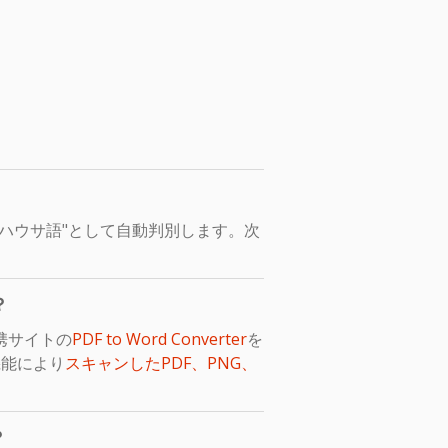
ハウサ語"として自動判別します。次
？
携サイトの
PDF to Word Converter
を
機能により
スキャンしたPDF、PNG、
？