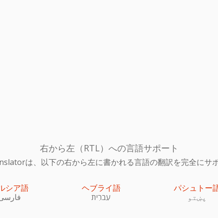
右から左（RTL）への言語サポート
c Translatorは、以下の右から左に書かれる言語の翻訳を完全
ルシア語
ヘブライ語
パシュトー
پښتو
עִברִית
فارسی