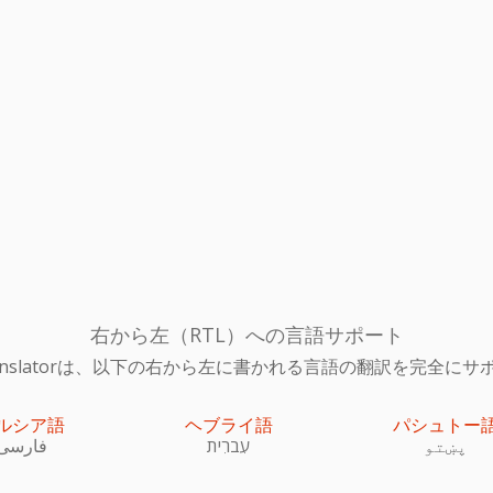
右から左（RTL）への言語サポート
c Translatorは、以下の右から左に書かれる言語の翻訳を完全
ルシア語
ヘブライ語
パシュトー
پښتو
עִברִית
فارسی