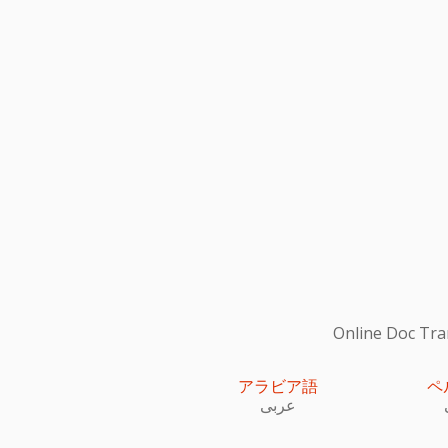
Online Do
アラビア語
ペ
عربى