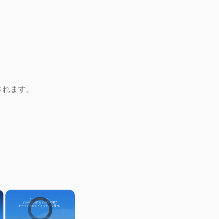
されます。
×
×
Video Player is loading.