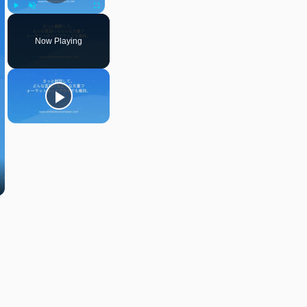
Play
Unmute
Fullscreen
Now Playing