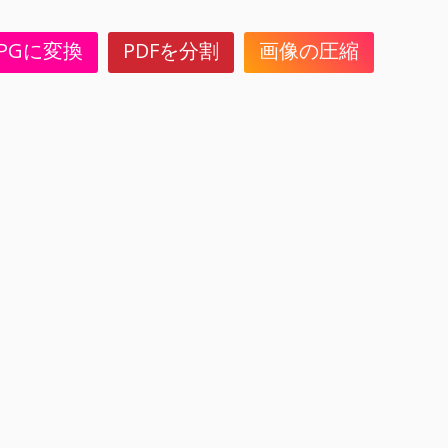
JPGに変換
PDFを分割
画像の圧縮