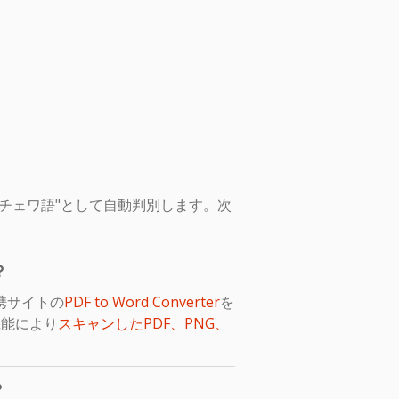
チェワ語"として自動判別します。次
？
携サイトの
PDF to Word Converter
を
機能により
スキャンしたPDF、PNG、
？