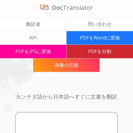
Doc
Translator
翻訳者
問い合わせ
API
PDFをWordに変換
PDFをJPGに変換
PDFを分割
画像の圧縮
カンナダ語から日本語へすぐに文書を翻訳