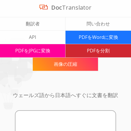
Doc
Translator
翻訳者
問い合わせ
API
PDFをWordに変換
PDFをJPGに変換
PDFを分割
画像の圧縮
ウェールズ語から日本語へすぐに文書を翻訳